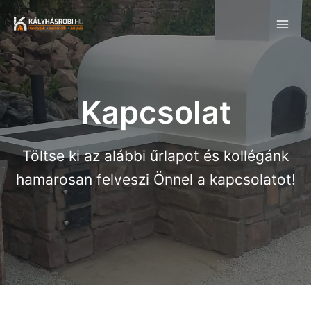
Skip
to
Main
content
Men
Kapcsolat
Töltse ki az alábbi űrlapot és kollégánk
hamarosan felveszi Önnel a kapcsolatot!